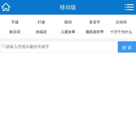
移动版
字谜
灯谜
组词
多音字
古诗词
歇后语
祝福语
儿童故事
脑筋急转弯
十万个为什么