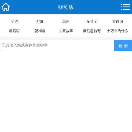
移动版
字谜
灯谜
组词
多音字
古诗词
歇后语
祝福语
儿童故事
脑筋急转弯
十万个为什么