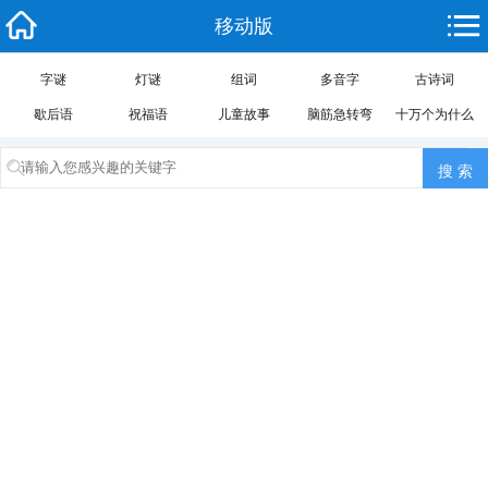
移动版
字谜
灯谜
组词
多音字
古诗词
歇后语
祝福语
儿童故事
脑筋急转弯
十万个为什么