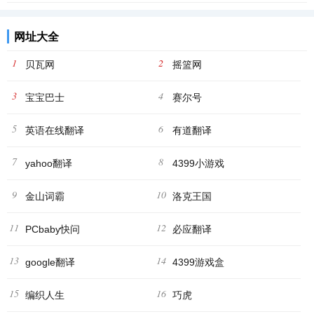
网址大全
1
2
贝瓦网
摇篮网
3
4
宝宝巴士
赛尔号
5
6
英语在线翻译
有道翻译
7
8
yahoo翻译
4399小游戏
9
10
金山词霸
洛克王国
11
12
PCbaby快问
必应翻译
13
14
google翻译
4399游戏盒
15
16
编织人生
巧虎