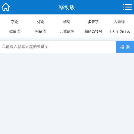
移动版
字谜
灯谜
组词
多音字
古诗词
歇后语
祝福语
儿童故事
脑筋急转弯
十万个为什么