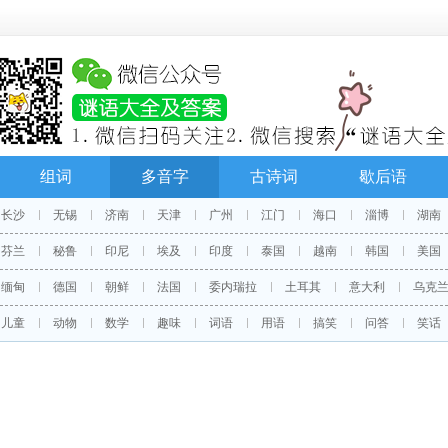
组词
多音字
古诗词
歇后语
长沙
无锡
济南
天津
广州
江门
海口
淄博
湖南
芬兰
秘鲁
印尼
埃及
印度
泰国
越南
韩国
美国
缅甸
德国
朝鲜
法国
委内瑞拉
土耳其
意大利
乌克
儿童
动物
数学
趣味
词语
用语
搞笑
问答
笑话