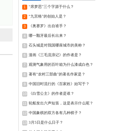
“席梦思”三个字源于什么？
1
“九宫格”的创始人是？
2
《奥赛罗》出自谁手？
3
哪一颗牙最后长出来？
4
石头城是对我国哪座城市的美称？
5
漫画《三毛流浪记》的作者是？
6
观测气象用的百叶箱为什么漆成白色？
7
著有“农村三部曲”的著名作家是？
8
中国旧时流行的《百家姓》始写于？
9
《白雪公主》的作者是谁？
10
轮船发出六声短笛，这是表示什么呢？
11
中国象棋的双方各有几种棋子？
12
3月5日是什么日子？
13