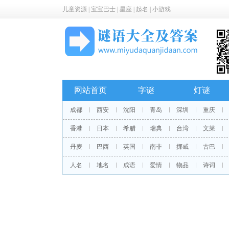
儿童资源
|
宝宝巴士
|
星座
|
起名
|
小游戏
网站首页
字谜
灯谜
成都
西安
沈阳
青岛
深圳
重庆
香港
日本
希腊
瑞典
台湾
文莱
丹麦
巴西
英国
南非
挪威
古巴
人名
地名
成语
爱情
物品
诗词