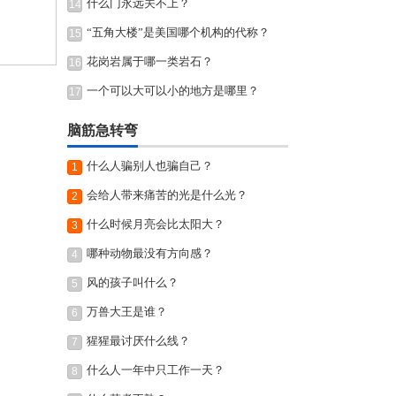
什么门永远关不上？
14
“五角大楼”是美国哪个机构的代称？
15
花岗岩属于哪一类岩石？
16
一个可以大可以小的地方是哪里？
17
脑筋急转弯
什么人骗别人也骗自己？
1
会给人带来痛苦的光是什么光？
2
什么时候月亮会比太阳大？
3
哪种动物最没有方向感？
4
风的孩子叫什么？
5
万兽大王是谁？
6
猩猩最讨厌什么线？
7
什么人一年中只工作一天？
8