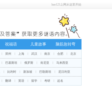
hao123上网从这里开始
祝福语
儿童故事
脑筋急转弯
郑州
上海
武汉
南京
合肥
北京
巴基斯坦
俄罗斯
肯尼亚
马来西亚
兰
比利时
新加坡
巴勒斯坦
尼日利亚
翻译
英语
留学
考研
起名