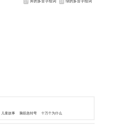
奔的多音字组词
绿的多音字组词
17
18
儿童故事
脑筋急转弯
十万个为什么