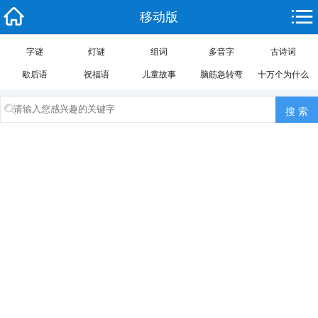
移动版
字谜
灯谜
组词
多音字
古诗词
歇后语
祝福语
儿童故事
脑筋急转弯
十万个为什么